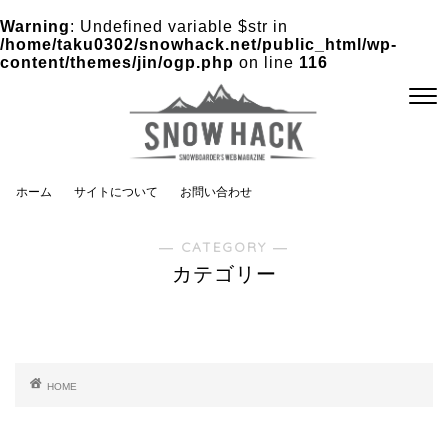
Warning
: Undefined variable $str in
/home/taku0302/snowhack.net/public_html/wp-
content/themes/jin/ogp.php
on line
116
ホーム
サイトについて
お問い合わせ
― CATEGORY ―
カテゴリー
HOME