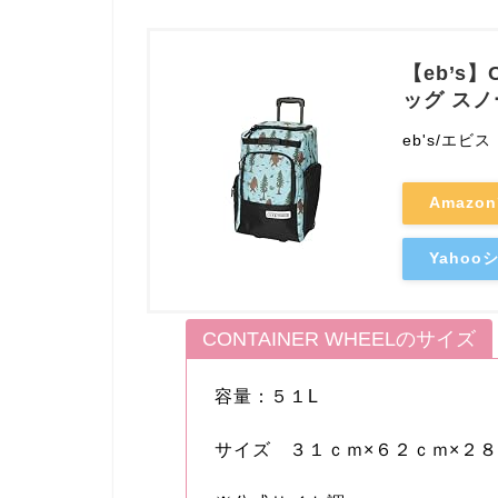
【eb’s】
ッグ ス
eb's/エビス
Amazo
Yaho
CONTAINER WHEELのサイズ
容量：５１L
サイズ ３１ｃｍ×６２ｃｍ×２