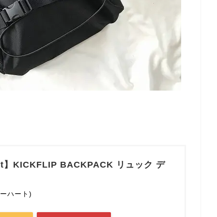
rtt】KICKFLIP BACKPACK リュック デ
(カーハート)